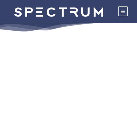
SPECTRUM SP 70
KLEJ ELASTYCZNY LIGHT
Wysoce elastyczny, lekki, stabilny specjalny
klej do płytek do układania płytek
fajansowych, płytek kamionkowych, płytek z
kamionki szlachetnej i mozaiki, również
płytek wielkoformatowych o rozmiarze do
1,2m x 1,2 m. O zmiennej konsystencji do
układania na zaprawie cienkowarstwowej lub