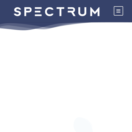
SPECTRUM SV 20
بطانة الدهان الكثيفة
بطانة دهان للأرضيات الأساسية القادرة على
الامتصاص. تُحسِّن التصاق المعاجين والمواد
اللاصقة للبلاط. على سبيل المثال على أرضيات
التسوية الإسمنتية والأنهيدريت والخرسانة وألواح
الألياف الإسمنتية والجبسية والجص والخرسانة
الرغوية.