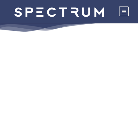
SPECTRUM SF 1
FUGMÖRTEL
Schnellerhärtender Fugmörtel in
verschiedenen Farben zum Verfugen von
Belägen aus Fliesen, Naturstein und
Glasmosaik mit Fugenbreiten von 1 – 8 mm.