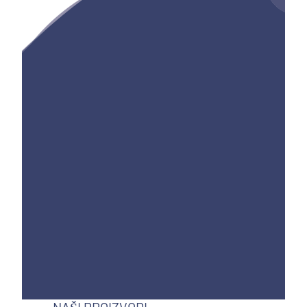
kamen polaganje. Na taj se način usklađenim
i održivim rezultatom postiže bez uporabe
kompliciranih posebnih proizvoda.