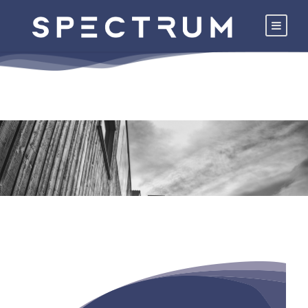
NAŠI PROIZVODI
NAPRAVI SVOJU STVAR.
Naša tanka linija proizvoda potpuno pokriva
širok spektar aplikacija za pločice i prirodni