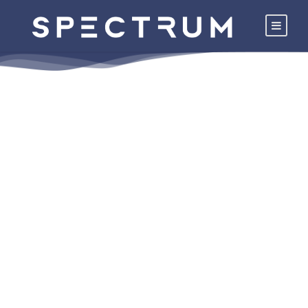
SPECTRUM SD 12
MS
MANȘETĂ DE ETANȘARE
Manșetă de etanșare cu zonă de dilatație
pentru etanșarea trecerilor de țevi pentru
care a fost utilizată hidroizolația continuă
Spectrum. În secțiuni umede cu o încărcare
medie de apă, conform claselor de expunere